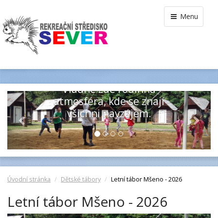
Menu
DĚTSKÝ TÁBOR
MŠENO
Vládne zde rodinná
Previous
Next
atmosféra, kde se znají
všichni navzájem.
Úvodní stránka
Dětské tábory
Letní tábor Mšeno - 2026
Letní tábor Mšeno - 2026