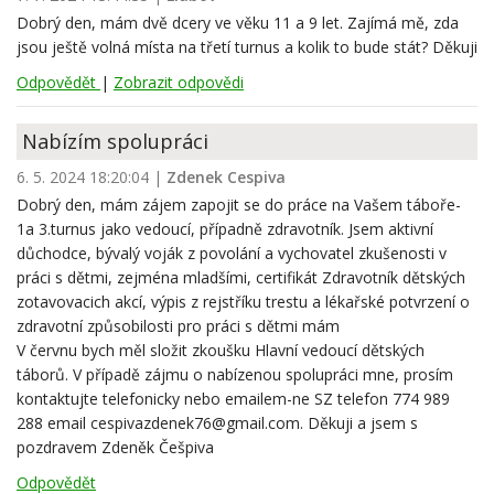
Dobrý den, mám dvě dcery ve věku 11 a 9 let. Zajímá mě, zda
jsou ještě volná místa na třetí turnus a kolik to bude stát? Děkuji
Odpovědět
|
Zobrazit odpovědi
Nabízím spolupráci
6. 5. 2024 18:20:04
|
Zdenek Cespiva
Dobrý den, mám zájem zapojit se do práce na Vašem táboře-
1a 3.turnus jako vedoucí, případně zdravotník. Jsem aktivní
důchodce, bývalý voják z povolání a vychovatel zkušenosti v
práci s dětmi, zejména mladšími, certifikát Zdravotník dětských
zotavovacich akcí, výpis z rejstříku trestu a lékařské potvrzení o
zdravotní způsobilosti pro práci s dětmi mám
V červnu bych měl složit zkoušku Hlavní vedoucí dětských
táborů. V případě zájmu o nabízenou spolupráci mne, prosím
kontaktujte telefonicky nebo emailem-ne SZ telefon 774 989
288 email cespivazdenek76@gmail.com. Děkuji a jsem s
pozdravem Zdeněk Češpiva
Odpovědět