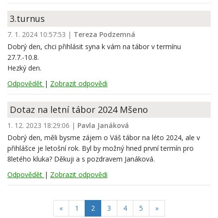
3.turnus
7. 1. 2024 10:57:53
|
Tereza Podzemná
Dobrý den, chci přihlásit syna k vám na tábor v termínu
27.7.-10.8.
Hezký den.
Odpovědět
|
Zobrazit odpovědi
Dotaz na letní tábor 2024 Mšeno
1. 12. 2023 18:29:06
|
Pavla Janáková
Dobrý den, měli bysme zájem o Váš tábor na léto 2024, ale v
přihlášce je letošní rok. Byl by možný hned první termín pro
8letého kluka? Děkuji a s pozdravem Janáková.
Odpovědět
|
Zobrazit odpovědi
(current)
«
1
2
3
4
5
»