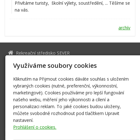
Přivítáme turisty, školní výlety, soustředění, ... Těšíme se
na vás.
archív
Rekreační středisko SEVER
277 35 Mšeno 073
Využíváme soubory cookies
12051161
IČ
CZ5653222333
DIČ
Kliknutím na Přijmout cookies dáváte souhlas s uložením
vybraných cookies (nutné, preferenční, výkonnostní,
rssever@rssever.cz
marketingové). Cookies používáme pro lepší fungování
www.rssever.cz
našeho webu, měření jeho výkonnosti a cílení a
+420 603 152 356
personalizaci reklam. To jaké cookies budou uloženy,
Facebook
můžete svobodně rozhodnout pod tlačítkem Upravit
369330480/0300
nastavení.
Prohlášení o cookies.
Dětské tábory
Individuální pobyty