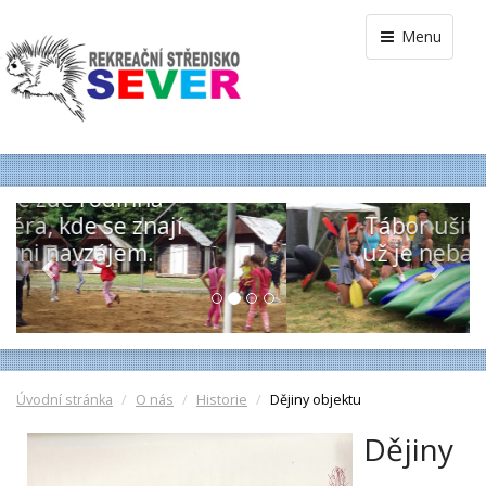
Menu
VODÁCKÝ TÁBOR
ČEPICE
Previous
Next
Tábor ušitý na míru těm, co
už je nebaví klasické tábory.
Úvodní stránka
O nás
Historie
Dějiny objektu
Dějiny