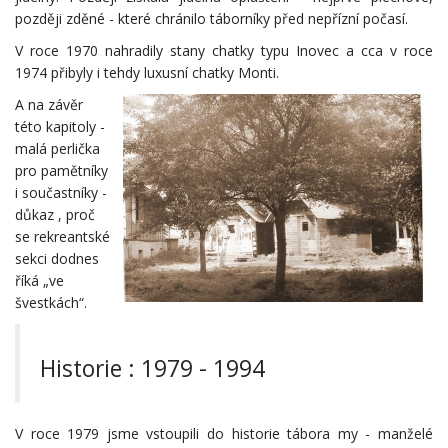
později zděné - které chránilo táborníky před nepřízní počasí.
V roce 1970 nahradily stany chatky typu Inovec a cca v roce
1974 přibyly i tehdy luxusní chatky Monti.
A na závěr
této kapitoly -
malá perlička
pro pamětníky
i součastníky -
důkaz , proč
se rekreantské
sekci dodnes
říká „ve
švestkách“.
Historie : 1979 - 1994
V roce 1979 jsme vstoupili do historie tábora my - manželé