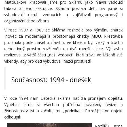
Matouškovi. Pracovali jsme pro Sklárnu jako hlavní vedoucí
tábora a jeho zástupce. Sklárna posílala děti, my jsme si
vybudovali okruh vedoucích a zajišťovali programový i
organizační chod tábora.
V roce 1987 a 1988 se Sklárna rozhodla pro výměnu chatek
Inovec za modernější a prostornější chatky MDU. Přestavba
probíhala podle našeho návrhu, ve kterém byl velký a trochu
nehostinný prostor rozčleněn na dvě menší sekce. Výstavbu
realizovali z větší části „naši vedoucí“, kteří trávili ve Mšeně své
víkendy, aby pro děti vybudovali hezčí prostředí.
Současnost: 1994 - dnešek
V roce 1994 nám Ústecká sklárna nabídla pronájem objektu.
Vyběhali jsme si všechna potřebná povolení, revize a
živnostenský list a začali jsme „podnikat“. Později jsme objekt
odkoupili.
Rozšířili jsme