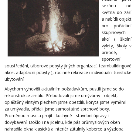
sezónu od
května do září
a nabídli objekt
pro pořádání
skupinových
akcí ( školní
výlety, školy v
přírodě,
sportovní
soustředění, táborové pobyty jiných organizací, teambuildingové
akce, adaptační pobyty ), rodinné rekreace i individuální turistické
ubytování.
Abychom vyhověli aktuálním požadavkům, pustili jsme se do
rekonstrukce areálu. Přebudovali jsme umývárny - objekt,
opláštěný vlnitým plechem jsme obezdili, koryta jsme vyměnili
za umývadla, přidali jsme samostatné sprchové boxy.
Proměnou musela projít i kuchyně - stavební úpravy i
dovybavení. Došlo i na jídelnu, kde pás průmyslových oken
nahradila okna klasická a interiér zútulnily koberce a výzdoba.