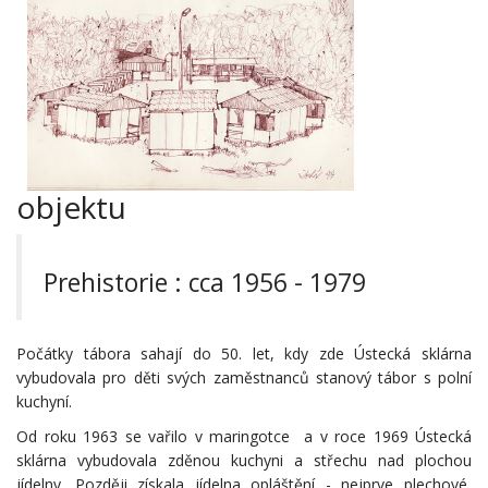
objektu
Prehistorie : cca 1956 - 1979
Počátky tábora sahají do 50. let, kdy zde Ústecká sklárna
vybudovala pro děti svých zaměstnanců stanový tábor s polní
kuchyní.
Od roku 1963 se vařilo v maringotce a v roce 1969 Ústecká
sklárna vybudovala zděnou kuchyni a střechu nad plochou
jídelny. Později získala jídelna opláštění - nejprve plechové,