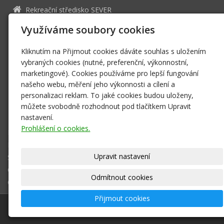
Rekreační středisko SEVER
277 35 Mšeno 073
Využíváme soubory cookies
12051161
IČ
CZ5653222333
DIČ
Kliknutím na Přijmout cookies dáváte souhlas s uložením
vybraných cookies (nutné, preferenční, výkonnostní,
rssever@rssever.cz
marketingové). Cookies používáme pro lepší fungování
www.rssever.cz
našeho webu, měření jeho výkonnosti a cílení a
+420 603 152 356
personalizaci reklam. To jaké cookies budou uloženy,
Facebook
můžete svobodně rozhodnout pod tlačítkem Upravit
369330480/0300
nastavení.
Prohlášení o cookies.
Dětské tábory
Individuální pobyty
Upravit nastavení
Skupinové pobyty
Ostatní
Odmítnout cookies
O nás
Přijmout cookies
© 2026
Rekreační středisko SEVER
|
Mapa webu