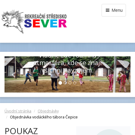
Menu
DĚTSKÝ TÁBOR
MŠENO
Vládne zde rodinná
Previous
Next
atmosféra, kde se znají
všichni navzájem.
Úvodní stránka
Objednávky
Objednávka vodáckého tábora Čepice
POUKAZ