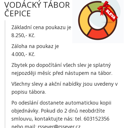
VODÁCKÝ TÁBOR
ČEPICE
Základní cena poukazu je
8.250,- Kč.
Záloha na poukaz je
4.000,- Kč.
Zbytek po dopočítání všech slev je splatný
nejpozději měsíc před nástupem na tábor.
Všechny slevy a akční nabídky jsou uvedeny v
popisu tábora.
Po odeslání dostanete automatickou kopii
objednávky.
Pokud do 2 dnů neobdržíte
smlouvu, kontaktujte nás: tel.
603152356
nebo mail: rssever@rssever.cz.