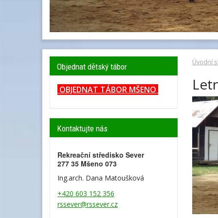
Úvodní s
Objednat dětský tábor
Let
OBJEDNAT TÁBOR MŠENO
Kontaktujte nás
Rekreační středisko Sever
277 35 Mšeno 073
Ing.arch. Dana Matoušková
+420 603 152 356
rssever@rssever.cz