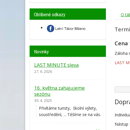
Oblíbené odkazy
O tá
Term
Cena 
Novinky
Záloha n
LAST MI
LAST MINUTE sleva
27. 6. 2026
16. května zahajujeme
sezónu
Dopr
30. 4. 2025
Přivítáme turisty, školní výlety,
soustředění, ... Těšíme se na vás.
Individu
Nástup 