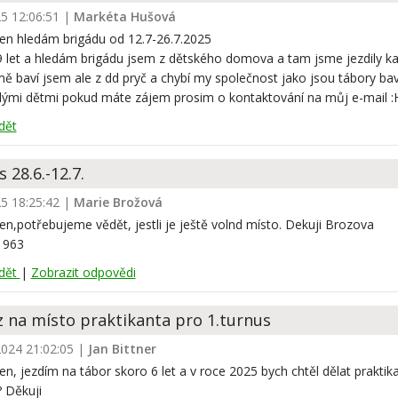
25 12:06:51
|
Markéta Hušová
en hledám brigádu od 12.7-26.7.2025
 let a hledám brigádu jsem z dětského domova a tam jsme jezdily kaž
ě baví jsem ale z dd pryč a chybí my společnost jako jsou tábory ba
lými dětmi pokud máte zájem prosim o kontaktování na můj e-mail
dět
 28.6.-12.7.
25 18:25:42
|
Marie Brožová
n,potřebujeme vědět, jestli je ještě volnd místo. Dekuji Brozova
 963
dět
|
Zobrazit odpovědi
 na místo praktikanta pro 1.turnus
2024 21:02:05
|
Jan Bittner
n, jezdím na tábor skoro 6 let a v roce 2025 bych chtěl dělat praktika
 Děkuji