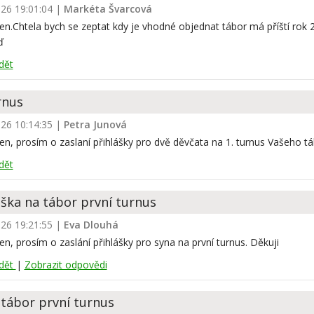
026 19:01:04
|
Markéta Švarcová
n.Chtela bych se zeptat kdy je vhodné objednat tábor má příští rok 2
ď
dět
rnus
026 10:14:35
|
Petra Junová
n, prosím o zaslaní přihlášky pro dvě děvčata na 1. turnus Vašeho tá
dět
áška na tábor první turnus
026 19:21:55
|
Eva Dlouhá
n, prosím o zaslání přihlášky pro syna na první turnus. Děkuji
dět
|
Zobrazit odpovědi
 tábor první turnus