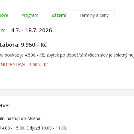
boře
Program
Zázemí
Termíny a ceny
ín:
4.7. - 18.7. 2026
tábora: 9.950,- Kč
a poukaz je 4.500,- Kč, zbytek po dopočítání všech slev je splatný n
NUTE SLEVA - 1.000,- Kč
ava:
ální nástup do Mšena.
14.00 - 15.00.
Odjezd 10.00 - 11.00.