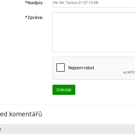
*
Nadpis:
*
Zpráva:
led komentářů
z