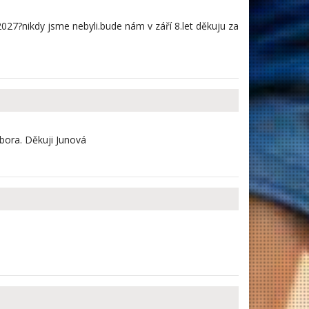
027?nikdy jsme nebyli.bude nám v září 8.let děkuju za
bora. Děkuji Junová