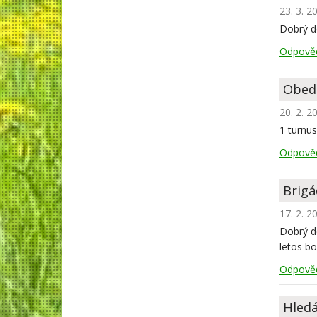
23. 3. 2
Dobrý de
Odpově
Obed
20. 2. 2
1 turnus
Odpově
Brigá
17. 2. 2
Dobrý de
letos bo
Odpově
Hled