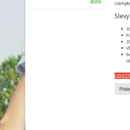
archív
Odchylk
Slevy
3
FI
VĚ
Bo
o
OBJED
Přida