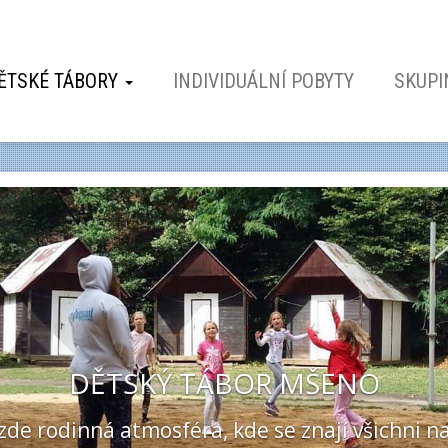
ĚTSKÉ TÁBORY
INDIVIDUÁLNÍ POBYTY
SKUPI
ĚTSKÝ TÁBOR MŠENO
ná atmosféra, kde se znají všichni navzájem.