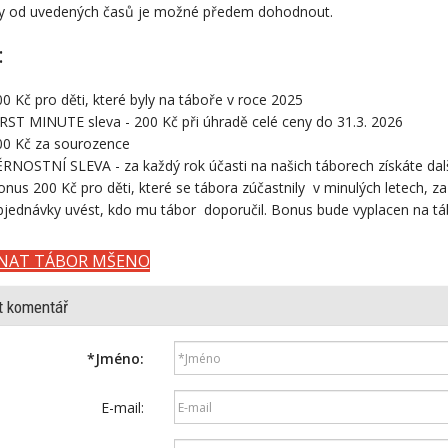
y od uvedených časů je možné předem dohodnout.
:
00 Kč pro děti, které byly na táboře v roce 2025
RST MINUTE sleva - 200 Kč při úhradě celé ceny do 31.3.
202
200 Kč za sourozence
RNOSTNÍ SLEVA - za každý rok účasti na našich táborech získáte další
nus 200 Kč pro děti, které se tábora zúčastnily
v minulých letech, 
bjednávky uvést, kdo mu tábor doporučil. Bonus bude vyplacen na tá
NAT TÁBOR MŠENO
t komentář
*
Jméno:
E-mail: