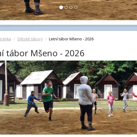
tránka
Dětské tábory
Letní tábor Mšeno - 2026
ní tábor Mšeno - 2026