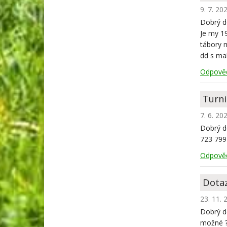
9. 7. 20
Dobrý d
Je my 19
tábory m
dd s ma
Odpově
Turnis
7. 6. 20
Dobrý de
723 799
Odpově
Dotaz
23. 11. 
Dobrý de
možné ?