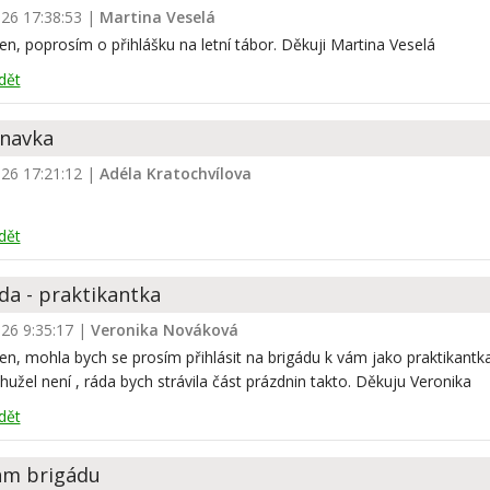
026 17:38:53
|
Martina Veselá
n, poprosím o přihlášku na letní tábor. Děkuji Martina Veselá
dět
navka
026 17:21:12
|
Adéla Kratochvílova
dět
da - praktikantka
026 9:35:17
|
Veronika Nováková
n, mohla bych se prosím přihlásit na brigádu k vám jako praktikantka
hužel není , ráda bych strávila část prázdnin takto. Děkuju Veronika
dět
ám brigádu