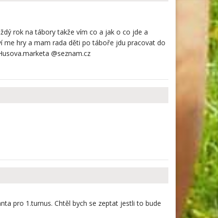
dý rok na tábory takže vím co a jak o co jde a
ví me hry a mam rada děti po táboře jdu pracovat do
 :Husova.marketa @seznam.cz
nta pro 1.turnus. Chtěl bych se zeptat jestli to bude