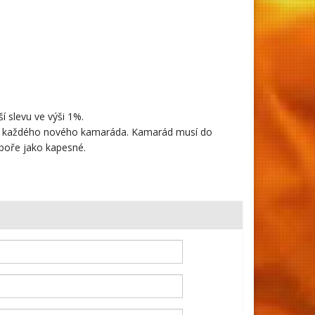
6
 slevu ve výši 1%.
za každého nového kamaráda.
Kamarád musí do
boře jako kapesné.