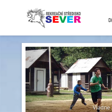
D
Previous
D
Vládne zde rodin