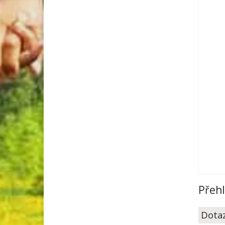
Přeh
Dota