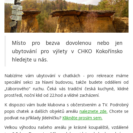
Místo pro bezva dovolenou nebo jen
ubytování pro výlety v CHKO Kokořínsko
hledejte u nás.
Nabízíme vám ubytování v chatkách - pro rekreace máme
speciální sekci za hlavní budovou, takže budete odděleni od
„táborového“ ruchu. Čeká vás tradiční česká kuchyně, klidné
prostředí, noční klid od 22.hod a vlídné zacházení.
K dispozici vám bude klubovna s občerstvením a TV. Podrobný
popis chatek a dalších objektů areálu
naleznete zde.
Chcete se
podívat na příklady Jídelníčku?
Klikněte prosím sem.
Velkou výhodou našeho areálu je krásné koupaliště, vzdálené