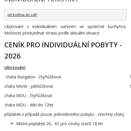
od května do září
Ubytování s individuálním vařením ve společné kuchyňce.
Možnost přiobjednat stravu podle aktuální situace.
CENÍK PRO INDIVIDUÁLNÍ POBYTY -
2026
Ubytování
chata Bungalov - čtyřlůžková
1
chata Monti - pětilůžková
1
chata MDU - čtyřlůžková
2
chata MDU - děti do 12let
1
příplatek v případě pouze jednodenního pobytu - všechny chaty
3
Místní poplatek 20,- Kč pro osoby starší 18 let.