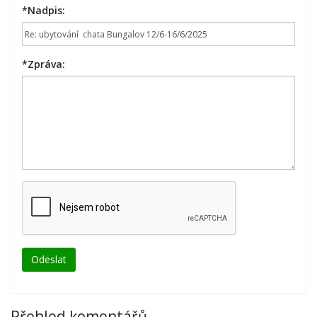
*
Nadpis:
*
Zpráva:
Přehled komentářů