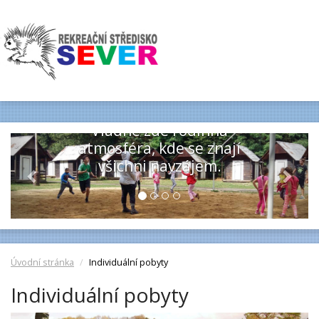
VODÁCKÝ TÁBOR
ČEPICE
Previous
Next
Tábor ušitý na míru těm, co
už je nebaví klasické tábory.
Úvodní stránka
Individuální pobyty
Individuální pobyty