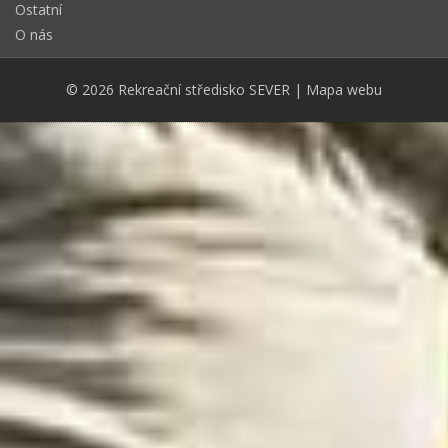
Ostatní
O nás
© 2026
Rekreační středisko SEVER
|
Mapa webu