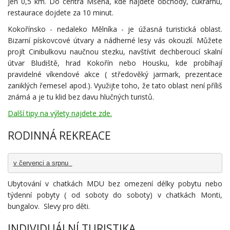
jen 0,5 km. Do centra Mšena, kde najdete obchody, cukrárnu,
restaurace dojdete za 10 minut.
Kokořínsko - nedaleko Mělníka - je úžasná turistická oblast.
Bizarní pískovcové útvary a nádherné lesy vás okouzlí. Můžete
projít Cinibulkovu naučnou stezku, navštívit dechberoucí skalní
útvar Bludiště, hrad Kokořín nebo Housku, kde probíhají
pravidelné víkendové akce ( středověký jarmark, prezentace
zaniklých řemesel apod.). Využijte toho, že tato oblast není příliš
známá a je tu klid bez davu hlučných turistů.
Další tipy na výlety najdete zde.
RODINNÁ REKREACE
v červenci a srpnu
Ubytování v chatkách MDU bez omezení délky pobytu nebo
týdenní pobyty ( od soboty do soboty) v chatkách Monti,
bungalov. Slevy pro děti.
INDIVIDUÁLNÍ TURISTIKA