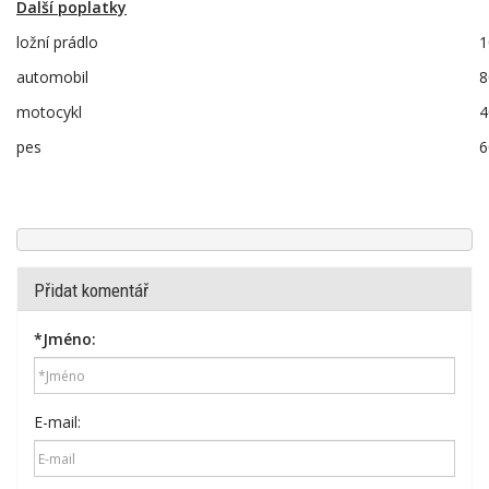
Další poplatky
ložní prádlo
1
automobil
8
motocykl
4
pes
6
Přidat komentář
*
Jméno:
E-mail: