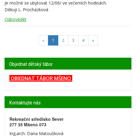
Je možné se ubytovat 12/06/ ve večerních hodinách.
Děkuji L. Procházková
Odpovědět
(current)
«
1
2
3
4
»
Objednat dětský tábor
OBJEDNAT TÁBOR MŠENO
Kontaktujte nás
Rekreační středisko Sever
277 35 Mšeno 073
Ing.arch. Dana Matoušková