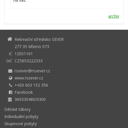
na vás.
archív
Rekreační středisko SEVER
277 35 Mšeno 073
12051161
IČ
CZ5653222333
DIČ
rssever@rssever.cz
www.rssever.cz
+420 603 152 356
Facebook
369330480/0300
Dětské tábory
Individuální pobyty
Skupinové pobyty