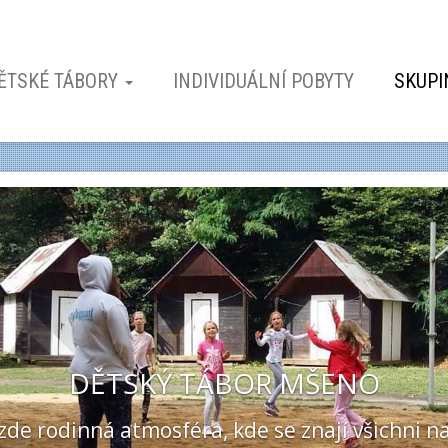
ĚTSKÉ TÁBORY
INDIVIDUÁLNÍ POBYTY
SKUPI
VODÁCKÝ TÁBOR ČEPICE
ábor ušitý na míru těm, co už je nebaví klasi