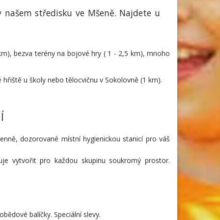
 v našem středisku ve Mšeně. Najdete u
 km), bezva terény na bojové hry ( 1 - 2,5 km), mnoho
é hřiště u školy nebo tělocvičnu v Sokolovně (1 km).
Í
enně, dozorované místní hygienickou stanicí pro váš
je vytvořit pro každou skupinu soukromý prostor.
ědové balíčky. Speciální slevy.