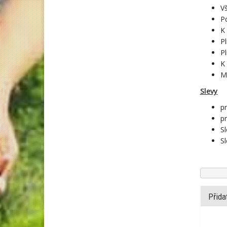
Vš
Po
K
Pl
Pl
K 
Mí
Slevy
pr
pr
Sl
Sl
Přida