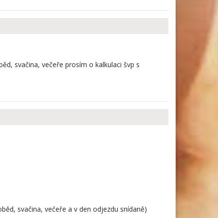
ěd, svačina, večeře prosím o kalkulaci švp s
 oběd, svačina, večeře a v den odjezdu snídaně)