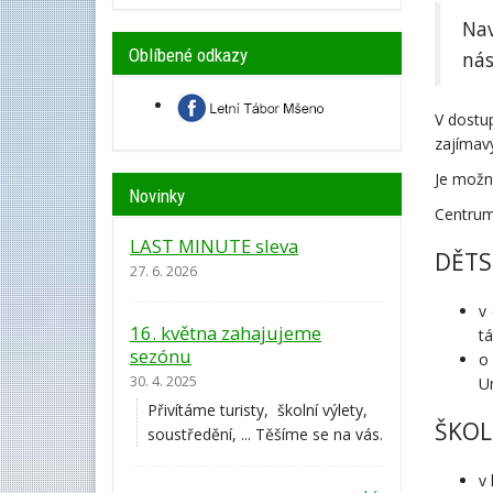
Nav
Oblíbené odkazy
nás
V dostup
zajímavý
Je možno
Novinky
Centrum
LAST MINUTE sleva
DĚTS
27. 6. 2026
v
16. května zahajujeme
tá
sezónu
o
30. 4. 2025
U
Přivítáme turisty, školní výlety,
ŠKOL
soustředění, ... Těšíme se na vás.
v 