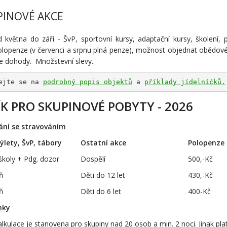
INOVÉ AKCE
d května do září - ŠvP, sportovní kursy, adaptační kursy, školení
olopenze (v červenci a srpnu plná penze), možnost objednat obědové
le dohody. Množstevní slevy.
ejte se na 
podrobný popis objektů
 a 
příklady jídelníčků.
K PRO SKUPINOVÉ POBYTY - 2026
ní se stravováním
výlety, ŠvP, tábory
Ostatní akce
Polopenze
školy + Pdg. dozor
Dospělí
500,-Kč
ň
Děti do 12 let
430,-Kč
ň
Děti do 6 let
400-Kč
mky
lkulace je stanovena pro skupiny nad 20 osob a min. 2 noci. Jinak platí