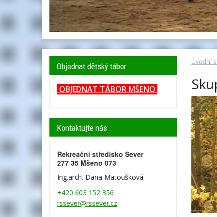
Úvodní s
Objednat dětský tábor
Sku
OBJEDNAT TÁBOR MŠENO
Kontaktujte nás
Rekreační středisko Sever
277 35 Mšeno 073
Ing.arch. Dana Matoušková
+420 603 152 356
rssever@rssever.cz