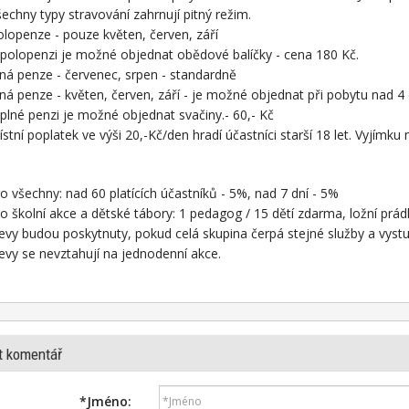
echny typy stravování zahrnují pitný režim.
lopenze - pouze květen, červen, září
 polopenzi je možné objednat obědové balíčky - cena 180 Kč.
ná penze - červenec, srpen - standardně
ná penze - květen, červen, září - je možné objednat při pobytu nad 4
plné penzi je možné objednat svačiny.- 60,- Kč
stní poplatek ve výši 20,-Kč/den hradí účastníci starší 18 let. Vyjímku
o všechny: nad 60 platících účastníků - 5%, nad 7 dní - 5%
o školní akce a dětské tábory: 1 pedagog / 15 dětí zdarma, ložní pr
evy budou poskytnuty, pokud celá skupina čerpá stejné služby a vystu
evy se nevztahují na jednodenní akce.
t komentář
*
Jméno: