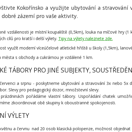
štivte Kokořínsko a využijte ubytování a stravování
 dobré zázemí pro vaše aktivity.
né vzdálenosti je místní koupaliště (0,5km), louka na míčové hry (1
ch cílů pro kratší i delší výlety.
Tipy na výlety naleznete zde.
st využít moderní víceúčelové atletické hřiště u školy (1,5km), lanov
 města s obchody a cukrárnou je vzdálené 1 km.
KÉ TÁBORY PRO JINÉ SUBJEKTY, SOUSTŘEDĚN
 červenci a srpnu - poskytneme ubytování a stravování 3x nebo 5x d
bor. Slevy pro pedagogický dozor, množstevní slevy.
 prázdninách pořádáme vlastní tábory. Uspořádání chatek umožňu
míme zkoordinovat obě skupiny k oboustranné spokojenosti.
NÍ VÝLETY
květnu a červnu nad 20 osob klasická polopenze, možnost objednat ob