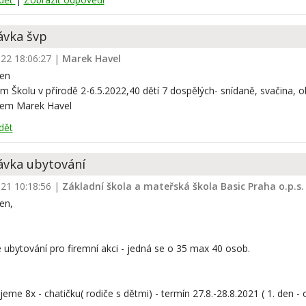
ávka švp
022 18:06:27
|
Marek Havel
en
 Školu v přírodě 2-6.5.2022,40 dětí 7 dospělých- snídaně, svačina, ob
em Marek Havel
dět
vka ubytování
021 10:18:56
|
Základní škola a mateřská škola Basic Praha o.p.s.
en,
ubytování pro firemní akci - jedná se o 35 max 40 osob.
eme 8x - chatičku( rodiče s dětmi) - termín 27.8.-28.8.2021 ( 1. den -