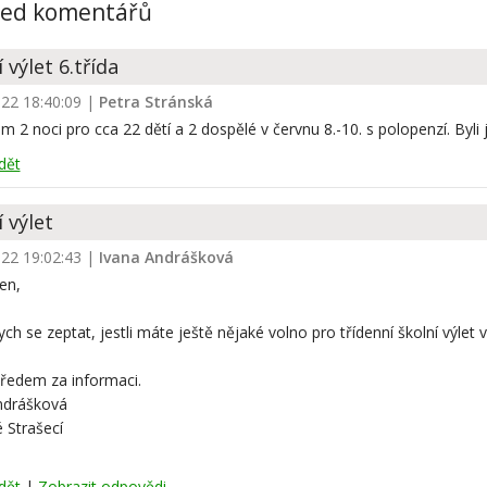
led komentářů
 výlet 6.třída
022 18:40:09
|
Petra Stránská
 2 noci pro cca 22 dětí a 2 dospělé v červnu 8.-10. s polopenzí. Byli
dět
 výlet
022 19:02:43
|
Ivana Andrášková
en,
ych se zeptat, jestli máte ještě nějaké volno pro třídenní školní výlet v
předem za informaci.
ndrášková
 Strašecí
dět
|
Zobrazit odpovědi