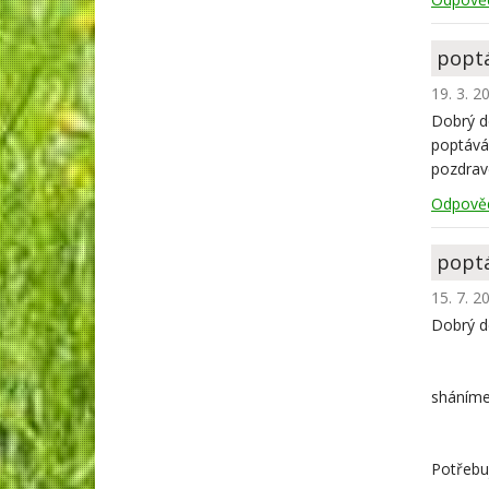
popt
19. 3. 2
Dobrý d
poptávám
pozdrav
Odpově
poptá
15. 7. 2
Dobrý d
sháníme 
Potřebuj