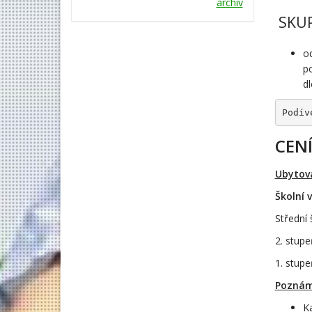
archív
SKUP
o
p
d
Podív
CENÍ
Ubytová
Školní 
Střední 
2. stupe
1. stupe
Pozná
Ka