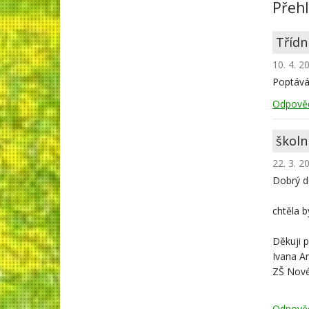
Přeh
Třídní
10. 4. 2
Poptávám
Odpově
školní
22. 3. 2
Dobrý d
chtěla b
Děkuji 
Ivana A
ZŠ Nové
Odpově